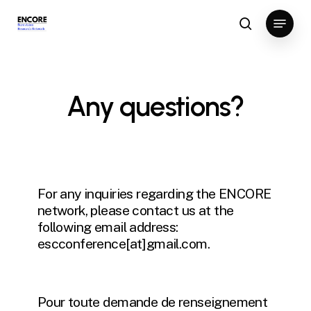
Skip
Menu
to
search
Close
main
Menu
content
Any questions?
For any inquiries regarding the ENCORE
network, please contact us at the
following email address:
escconference[at]gmail.com.
Pour toute demande de renseignement